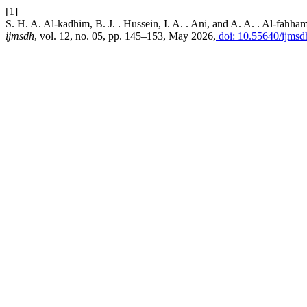
[1]
S. H. A. Al-kadhim, B. J. . Hussein, I. A. . Ani, and A. A. . Al-fah
ijmsdh
, vol. 12, no. 05, pp. 145–153, May 2026,
doi: 10.55640/ijmsd